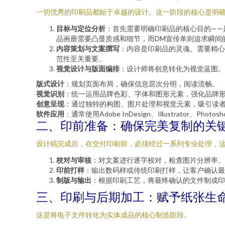
一切优秀的印刷品都始于卓越的设计。这一阶段的核心是明
目标与定位分析
：首先需要明确印刷品的核心目的——
品画册需要凸显质感和细节，而DM宣传单则追求瞬间
内容策划与文案撰写
：内容是印刷品的灵魂。需要精心
范性至关重要。
视觉设计与版面编排
：设计师将创意转化为视觉蓝图。
版式设计
：规划页面布局，确保信息层次分明，阅读流畅。
视觉识别
：统一运用品牌色彩、字体和图形元素，强化品牌
创意呈现
：通过独特的构图、图片处理和视觉元素，吸引读
软件应用
：通常使用Adobe InDesign、Illustrator、Ph
二、印前准备：确保完美复制的关
设计稿完成后，在交付印刷前，必须经过一系列专业处理，
校对与审核
：对文案进行逐字校对，检查图片分辨率、
印前打样
：输出数码样或传统印刷打样，让客户确认最
制版与输出
：根据印刷工艺，将最终确认的文件制成印
三、印刷与后期加工：赋予纸张生
这是将电子文件转化为实体成品的核心制造阶段。