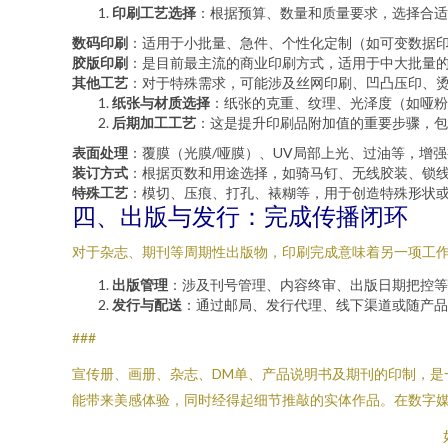
印刷工艺选择
：根据预算、数量和质量要求，选择合适
数码印刷
：适用于小批量、急件、个性化定制（如可变数据
胶版印刷
：是目前最主流的商业印刷方式，适用于中大批量
其他工艺
：对于特殊需求，可能涉及丝网印刷、凹凸压印、
纸张与材质选择
：纸张的克重、纹理、光泽度（如哑粉
后期加工工艺
：这是提升印刷品附加值的重要步骤，包
表面处理
：覆膜（光膜/哑膜）、UV局部上光、过油等，增
装订方式
：根据页数和用途选择，如骑马钉、无线胶装、锁
特殊工艺
：模切、压痕、打孔、裱糊等，用于创造特殊形状
四、出版与发行：完成传播闭环
对于杂志、期刊等周期性出版物，印刷完成意味着另一项工
出版管理
：涉及刊号管理、内容终审、出版日期把控等
发行与配送
：通过邮局、发行代理、线下渠道或随产品
###
宣传册、画册、杂志、DM单、产品说明书及期刊的印制，
能带来美感体验，同时经得起细节推敲的实体作品。在数字