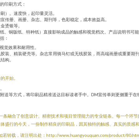
的印刷方式：
印刷）。速度快，起印量灵活。
的宣传册、画册、杂志、期刊等，色彩稳定，成本效益高。
烫金烫银等。
纸、铜版纸、特种纸）直接影响成品的触感和视觉档次。产品说明书可能
括：
强视觉效果和耐用性。
线胶装、精装硬壳等。杂志常用骑马钉或无线胶装，而高端画册或重要期
或结构。
作的开始。
。
附送等方式，将印刷品精准送达目标读者手中。DM宣传单则更侧重于在
是一条融合了创意设计、精密技术和项目管理能力的专业链条。每一个环节
媒体盛行的今天，一份制作精良的印刷品，因其独特的触感、真实的质感
如若转载，请注明出处：http://www.huangyouquan.com/product/80.htm