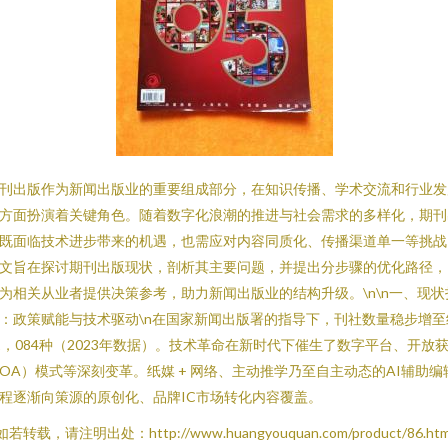
刊出版作为新闻出版业的重要组成部分，在知识传播、学术交流和行业发
方面扮演着关键角色。随着数字化浪潮的推进与社会需求的多样化，期刊
既面临技术进步带来的机遇，也需应对内容同质化、传播渠道单一等挑战
文旨在探讨期刊出版现状，剖析其主要问题，并提出分步骤的优化路径，
为相关从业者提供决策参考，助力新闻出版业的结构升级。\n\n一、现状
：政策赋能与技术驱动\n在国家新闻出版署的指导下，刊社数量稳步增至
1，084种（2023年数据）。技术革命在新时代下催生了数字平台、开放
OA）模式等深刻变革。纸媒 + 网络、主动推学乃至自主动态的AI辅助编
程逐渐向策源的原创化、品牌IC市场转化内容覆盖。
如若转载，请注明出处：http://www.huangyouquan.com/product/86.htm